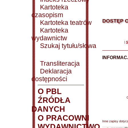
Kartoteka
czasopism
DOSTĘP O
Kartoteka teatrów
Kartoteka
wydawnictw
|
S
Szukaj tytułu/słowa
INFORMACJ
Transliteracja
Deklaracja
dostępności
O PBL
ŹRÓDŁA
DANYCH
O PRACOWNI
Inne zapisy dotyc
WYDAWNICTWO