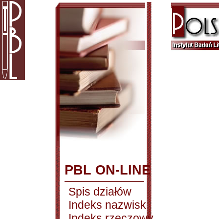
PBL ON-LINE
Spis działów
Indeks nazwisk
Indeks rzeczowy