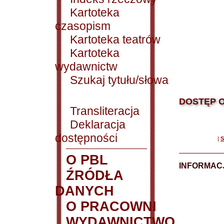
Kartoteka
czasopism
Kartoteka teatrów
Kartoteka
wydawnictw
Szukaj tytułu/słowa
DOSTĘP O
Transliteracja
Deklaracja
dostępności
|
S
O PBL
INFORMACJ
ŹRÓDŁA
DANYCH
O PRACOWNI
WYDAWNICTWO