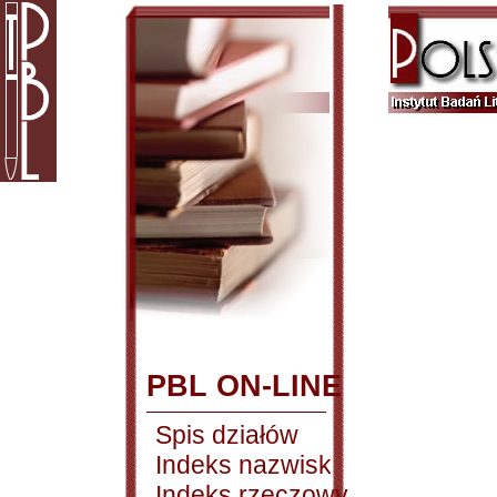
PBL ON-LINE
Spis działów
Indeks nazwisk
Indeks rzeczowy