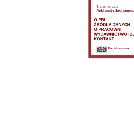
Transliteracja
Deklaracja dostępnośc
O PBL
ŹRÓDŁA DANYCH
O PRACOWNI
WYDAWNICTWO IB
KONTAKT
English version