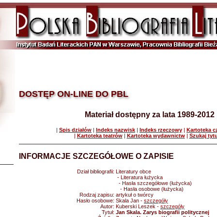
DOSTĘP ON-LINE DO PBL
Materiał dostępny za lata 1989-2012
|
Spis działów
|
Indeks nazwisk
|
Indeks rzeczowy
|
Kartoteka 
|
Kartoteka teatrów
|
Kartoteka wydawnictw
|
Szukaj tyt
INFORMACJE SZCZEGÓŁOWE O ZAPISIE
Dział bibliografii:
Literatury obce
- Literatura łużycka
- Hasła szczegółowe (łużycka)
- Hasła osobowe (łużycka)
Rodzaj zapisu:
artykuł o twórcy
Hasło osobowe:
Skala Jan -
szczegóły
Autor:
Kuberski Leszek -
szczegóły
Tytuł:
Jan Skala. Zarys biografii politycznej