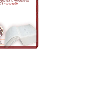
giczna im. Powstańców
-79 -
szczegóły