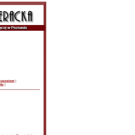
czasopism
|
ułu
|