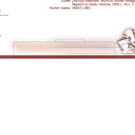
Źródło:
Zeszyty Naukowe. Wyższa Szkoła Pedago
Śląskich w Opolu. Historia, 1993 z. 29 s. 7
Numer zapisu:
266071 (BD)
i
L