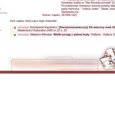
Kondotier ludów w "Nie-Boskiej komedii" [
Przedwiośnie rewolucji i wiosna poetów [lat
pana Henryka - "viribus unitis". "Iliada" pol
i
Sienkiewiczu].
Numer zapisu:
267996 (AZ)
Inne zapisy dotyczące tego materiału:
recenzja:
Koźniewski Kazimierz:
[Dwudziestowieczny] XX-wieczny wiek X
L
Wiadomości Kulturalne 1995 nr 22 s. 20
recenzja:
Władyka Wiesław:
Wielki posąg z jednej bryły
.
Polityka - Kultura 1