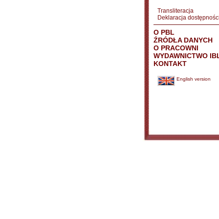
Transliteracja
Deklaracja dostępnośc
O PBL
ŹRÓDŁA DANYCH
O PRACOWNI
WYDAWNICTWO IB
KONTAKT
English version