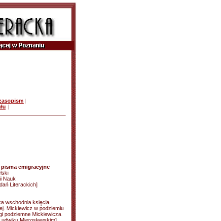
czasopism
|
ułu
|
ne pisma emigracyjne
lski
ii Nauk
ań Literackich]
tyka wschodnia księcia
j. Mickiewicz w podziemiu
ogi podziemne Mickiewicza.
o Ludwiku Mierosławskim].