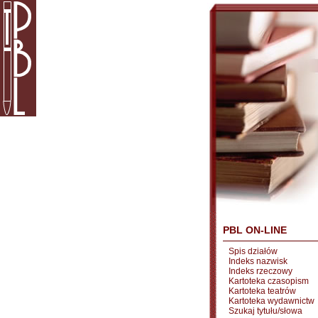
PBL ON-LINE
Spis działów
Indeks nazwisk
Indeks rzeczowy
Kartoteka czasopism
Kartoteka teatrów
Kartoteka wydawnictw
Szukaj tytułu/słowa