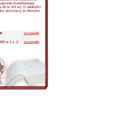
Zygmunta Krasińskiego].
a 40-te XIX w.]. O wielkości
ska i jej krytycy [o Henryku
IX
.
szczegóły
995 nr 1 s. 2
szczegóły