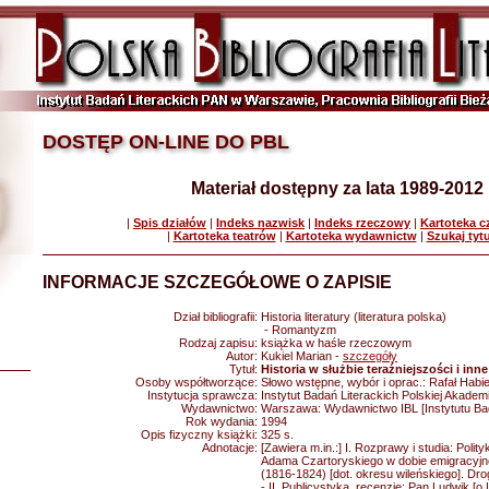
DOSTĘP ON-LINE DO PBL
Materiał dostępny za lata 1989-2012
|
Spis działów
|
Indeks nazwisk
|
Indeks rzeczowy
|
Kartoteka 
|
Kartoteka teatrów
|
Kartoteka wydawnictw
|
Szukaj tyt
INFORMACJE SZCZEGÓŁOWE O ZAPISIE
Dział bibliografii:
Historia literatury (literatura polska)
- Romantyzm
Rodzaj zapisu:
książka w haśle rzeczowym
Autor:
Kukiel Marian -
szczegóły
Tytuł:
Historia w służbie teraźniejszości i in
Osoby współtworzące:
Słowo wstępne, wybór i oprac.: Rafał Habie
Instytucja sprawcza:
Instytut Badań Literackich Polskiej Akadem
Wydawnictwo:
Warszawa: Wydawnictwo IBL [Instytutu Bad
Rok wydania:
1994
Opis fizyczny książki:
325 s.
Adnotacje:
[Zawiera m.in.:] I. Rozprawy i studia: Poli
Adama Czartoryskiego w dobie emigracyjne
(1816-1824) [dot. okresu wileńskiego]. Dr
- II. Publicystyka, recenzje: Pan Ludwik [