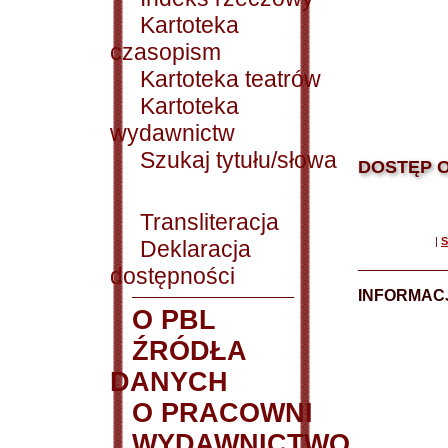
Kartoteka
czasopism
Kartoteka teatrów
Kartoteka
wydawnictw
Szukaj tytułu/słowa
DOSTĘP O
Transliteracja
|
S
Deklaracja
dostępności
INFORMACJ
O PBL
ŹRÓDŁA
DANYCH
O PRACOWNI
WYDAWNICTWO