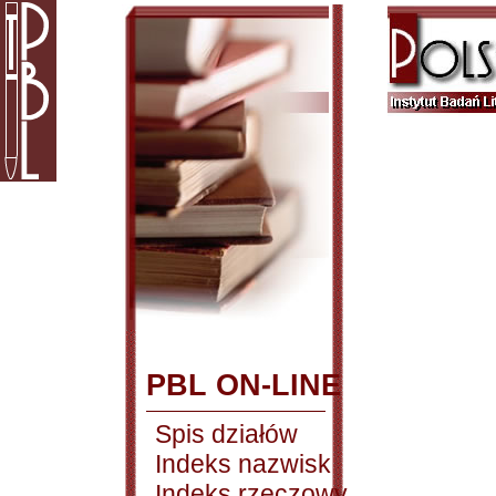
PBL ON-LINE
Spis działów
Indeks nazwisk
Indeks rzeczowy