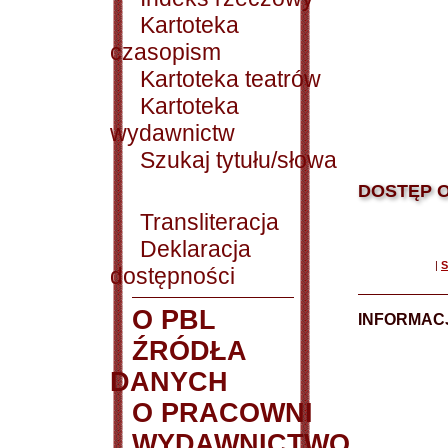
Kartoteka
czasopism
Kartoteka teatrów
Kartoteka
wydawnictw
Szukaj tytułu/słowa
DOSTĘP O
Transliteracja
Deklaracja
|
S
dostępności
O PBL
INFORMACJ
ŹRÓDŁA
DANYCH
O PRACOWNI
WYDAWNICTWO