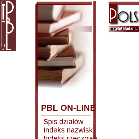
PBL ON-LINE
Spis działów
Indeks nazwisk
Indeks rzeczowy