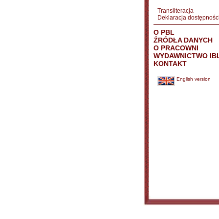
Transliteracja
Deklaracja dostępnośc
O PBL
ŹRÓDŁA DANYCH
O PRACOWNI
WYDAWNICTWO IB
KONTAKT
English version