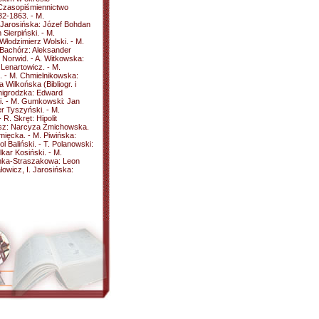
Czasopiśmiennictwo
32-1863. - M.
a Jarosińska: Józef Bohdan
Sierpiński. - M.
Włodzimierz Wolski. - M.
 Bachórz: Aleksander
 Norwid. - A. Witkowska:
 Lenartowicz. - M.
. - M. Chmielnikowska:
 Wilkońska (Bibliogr. i
Żmigrodzka: Edward
i. - M. Gumkowski: Jan
r Tyszyński. - M.
. Skręt: Hipolit
osz: Narcyza Żmichowska.
ięcka. - M. Piwińska:
 Baliński. - T. Polanowski:
lkar Kosiński. - M.
onka-Straszakowa: Leon
łowicz, I. Jarosińska: