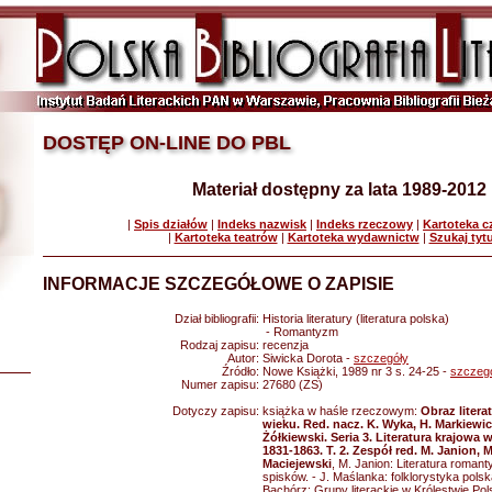
DOSTĘP ON-LINE DO PBL
Materiał dostępny za lata 1989-2012
|
Spis działów
|
Indeks nazwisk
|
Indeks rzeczowy
|
Kartoteka 
|
Kartoteka teatrów
|
Kartoteka wydawnictw
|
Szukaj tyt
INFORMACJE SZCZEGÓŁOWE O ZAPISIE
Dział bibliografii:
Historia literatury (literatura polska)
- Romantyzm
Rodzaj zapisu:
recenzja
Autor:
Siwicka Dorota -
szczegóły
Źródło:
Nowe Książki, 1989 nr 3 s. 24-25 -
szczeg
Numer zapisu:
27680 (ZS)
Dotyczy zapisu:
książka w haśle rzeczowym:
Obraz literat
wieku. Red. nacz. K. Wyka, H. Markiewic
Żółkiewski. Seria 3. Literatura krajowa
1831-1863. T. 2. Zespół red. M. Janion, 
Maciejewski
, M. Janion: Literatura roman
spisków. - J. Maślanka: folklorystyka polsk
Bachórz: Grupy literackie w Królestwie Po