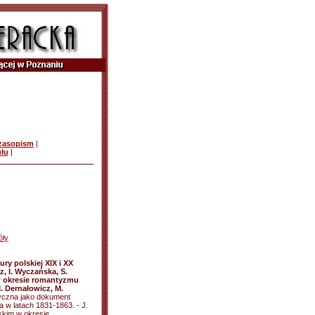
czasopism
|
ułu
|
óły
ury polskiej XIX i XX
z, I. Wyczańska, S.
 w okresie romantyzmu
M. Dernałowicz, M.
tyczna jako dokument
a w latach 1831-1863. - J.
lskim w okresie