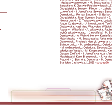
międzypowstaniowym. - M. Straszewska: 
literackie w Królestwie Polskim w latach 18
Grzędzielska: Seweryn Filleborn. - Izabel
i
dziekoński. - I. Jarosińska: Seweryn Zenon 
Dernałowicz: Roman Zmorski. - S. Burkot: 
Grzędzielska: Józef Symeon Bogucki. - J.
Niewiarowski. - Z. Trojanowiczowa: Ludwik
Antoni Czajkowski. - J. Nowakowski: Teofil
Grabowska: Kazimierz Władysław Wójcicki
L
Augustyn Wilkoński. - A. Witkowska: Paulina
wybór tekstów oprac. I. Jarosińska). M. 
Dembowski. - A. Walicki: Henryk Kamieńsk
Majorkiewicz. - M. Straszewska: Aleksande
Gumkowski: Fryderyk Henryk Lewestam. - R
Skimborowicz. - M. Woźniakiewicz-Dziad
- M. woźniakiewicz-Dziadosz: Eleonora Zam
Władysław Wężyk. - M. Kwapiszewski: Karol
Gustaw Zieliński. - I. Jarosińska: Adam Ami
Maciejewski: Karol Brzozowski. - J. Kami
Potocki. - J. Bachórz: Deotyma. - M. Derna
Stanisław Jachowicz. [1989] -
szczegóły