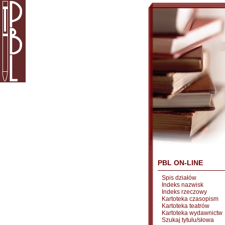
PBL ON-LINE
Spis działów
Indeks nazwisk
Indeks rzeczowy
Kartoteka czasopism
Kartoteka teatrów
Kartoteka wydawnictw
Szukaj tytułu/słowa