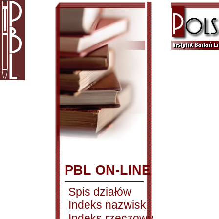
PBL ON-LINE
Spis działów
Indeks nazwisk
Indeks rzeczowy