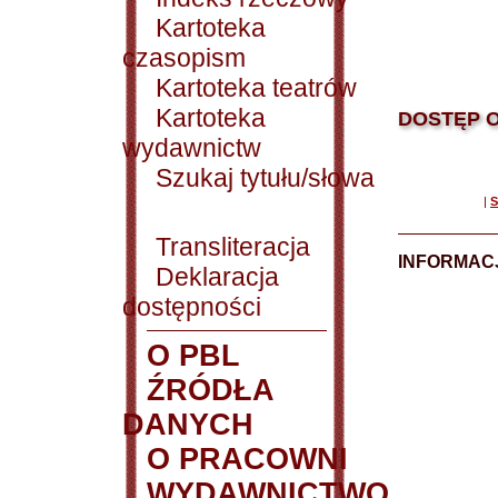
Kartoteka
czasopism
Kartoteka teatrów
Kartoteka
DOSTĘP O
wydawnictw
Szukaj tytułu/słowa
|
S
Transliteracja
INFORMACJ
Deklaracja
dostępności
O PBL
ŹRÓDŁA
DANYCH
O PRACOWNI
WYDAWNICTWO