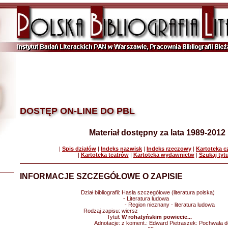
DOSTĘP ON-LINE DO PBL
Materiał dostępny za lata 1989-2012
|
Spis działów
|
Indeks nazwisk
|
Indeks rzeczowy
|
Kartoteka 
|
Kartoteka teatrów
|
Kartoteka wydawnictw
|
Szukaj tyt
INFORMACJE SZCZEGÓŁOWE O ZAPISIE
Dział bibliografii:
Hasła szczegółowe (literatura polska)
- Literatura ludowa
- Region nieznany - literatura ludowa
Rodzaj zapisu:
wiersz
Tytuł:
W rohatyńskim powiecie...
Adnotacje:
z koment.: Edward Pietraszek: Pochwała do