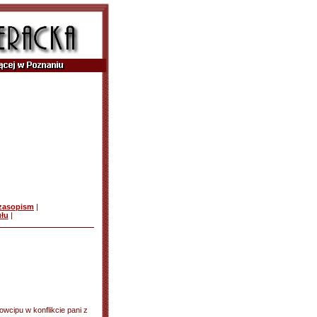
czasopism
|
ułu
|
wcipu w konflikcie pani z