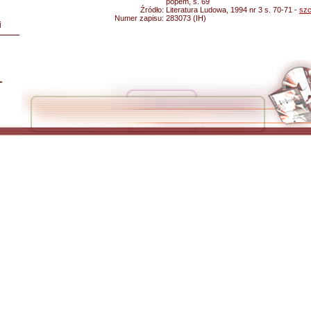
popem, s. 69
Źródło:
Literatura Ludowa, 1994 nr 3 s. 70-71 -
szc
Numer zapisu:
283073 (IH)
i
L