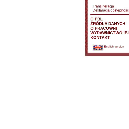
Transliteracja
Deklaracja dostępnośc
O PBL
ŹRÓDŁA DANYCH
O PRACOWNI
WYDAWNICTWO IB
KONTAKT
English version