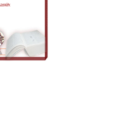
zegóły