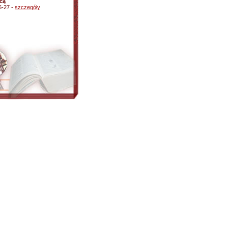
icą
5-27 -
szczegóły