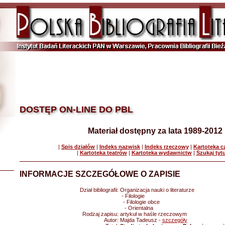
DOSTĘP ON-LINE DO PBL
Materiał dostępny za lata 1989-2012
|
Spis działów
|
Indeks nazwisk
|
Indeks rzeczowy
|
Kartoteka 
|
Kartoteka teatrów
|
Kartoteka wydawnictw
|
Szukaj tyt
INFORMACJE SZCZEGÓŁOWE O ZAPISIE
Dział bibliografii:
Organizacja nauki o literaturze
- Filologie
- Filologie obce
- Orientalna
Rodzaj zapisu:
artykuł w haśle rzeczowym
Autor:
Majda Tadeusz -
szczegóły