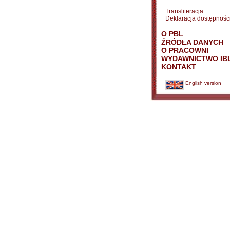
Transliteracja
Deklaracja dostępnośc
O PBL
ŹRÓDŁA DANYCH
O PRACOWNI
WYDAWNICTWO IB
KONTAKT
English version