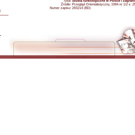
Tytuł:
Studia turkologiczne w Polsce i zagran
Źródło:
Przegląd Orientalistyczny, 1994 nr 1/2 s. 2
Numer zapisu:
283214 (BD)
i
L