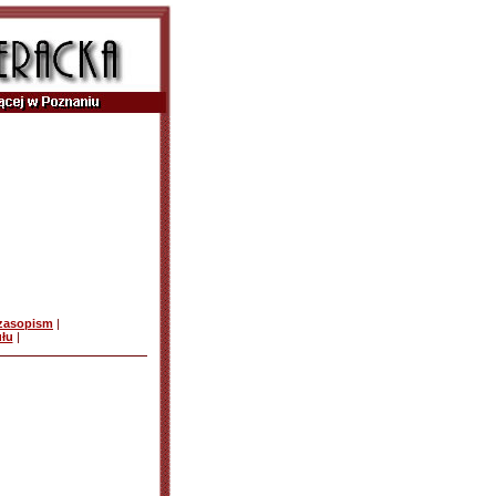
czasopism
|
ułu
|