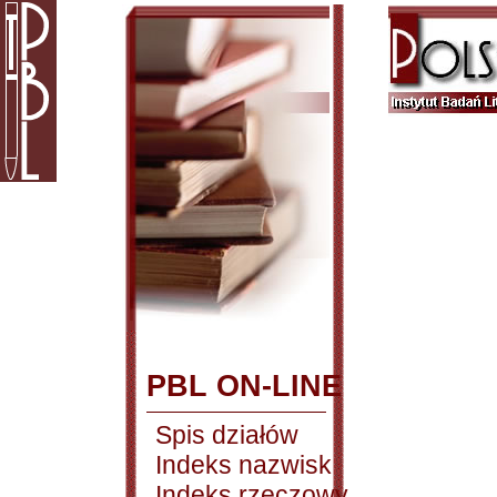
PBL ON-LINE
Spis działów
Indeks nazwisk
Indeks rzeczowy