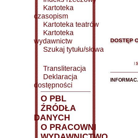
Kartoteka
czasopism
Kartoteka teatrów
Kartoteka
wydawnictw
DOSTĘP O
Szukaj tytułu/słowa
|
S
Transliteracja
Deklaracja
INFORMACJ
dostępności
O PBL
ŹRÓDŁA
DANYCH
O PRACOWNI
WYDAWNICTWO