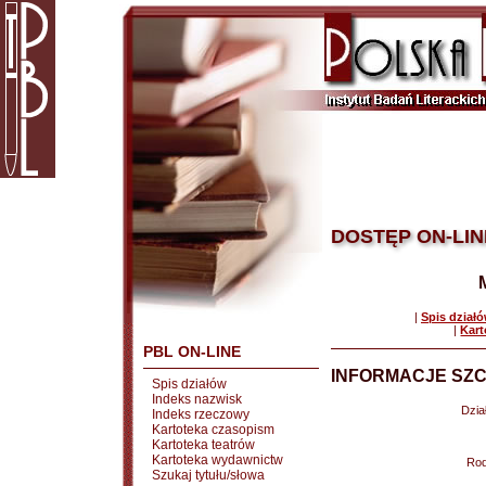
DOSTĘP ON-LIN
|
Spis dział
|
Kart
PBL ON-LINE
INFORMACJE SZC
Spis działów
Indeks nazwisk
Dział
Indeks rzeczowy
Kartoteka czasopism
Kartoteka teatrów
Kartoteka wydawnictw
Rod
Szukaj tytułu/słowa