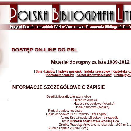
DOSTĘP ON-LINE DO PBL
Materiał dostępny za lata 1989-2012
|
Spis działów
|
Indeks nazwisk
|
Indeks rzeczowy
|
Kartoteka 
|
Kartoteka teatrów
|
Kartoteka wydawnictw
|
Szukaj tyt
INFORMACJE SZCZEGÓŁOWE O ZAPISIE
Dział bibliografii:
Literatury obce
- Literatura włoska
- Hasła szczegółowe (włoska)
- Hasła osobowe (włoska)
Rodzaj zapisu:
recenzja
Hasło osobowe:
Eco Umberto -
szczegóły
Autor:
Strzyżewski Mirosław -
szczegóły
Tytuł:
Historia szaleństwa według Eco
Źródło:
Przegląd Artystyczno-Literacki, 1994 nr 1 
Numer zapisu:
286941 (MS)