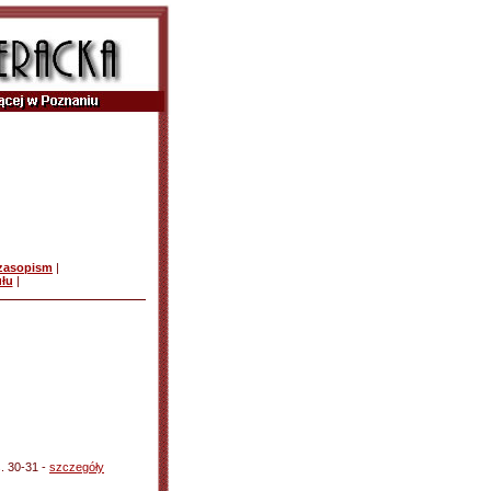
czasopism
|
ułu
|
s. 30-31 -
szczegóły