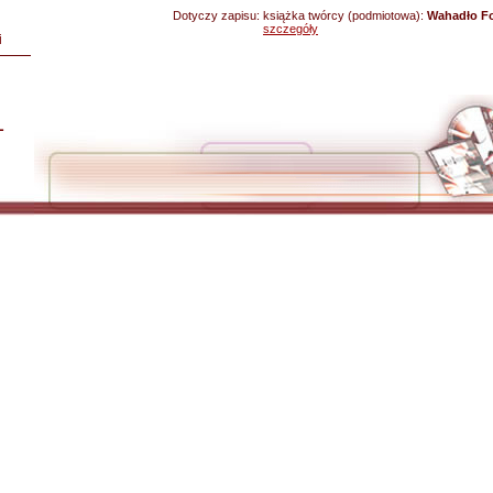
Dotyczy zapisu:
książka twórcy (podmiotowa):
Wahadło Fo
szczegóły
i
L