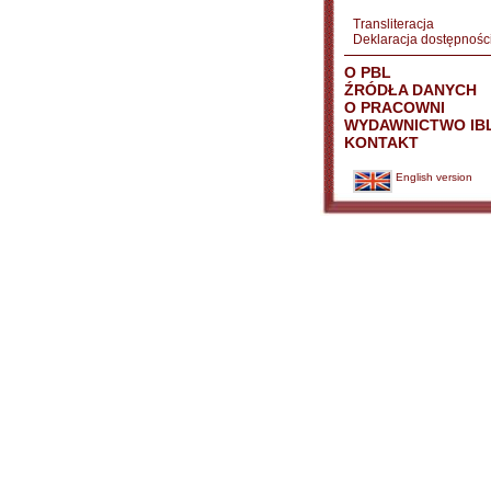
Transliteracja
Deklaracja dostępnośc
O PBL
ŹRÓDŁA DANYCH
O PRACOWNI
WYDAWNICTWO IB
KONTAKT
English version