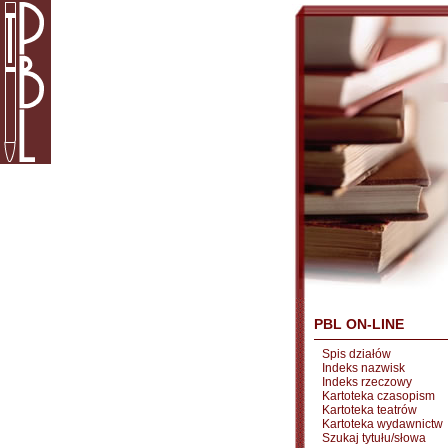
PBL ON-LINE
Spis działów
Indeks nazwisk
Indeks rzeczowy
Kartoteka czasopism
Kartoteka teatrów
Kartoteka wydawnictw
Szukaj tytułu/słowa