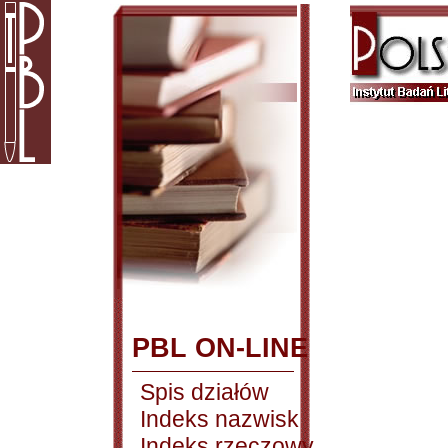
PBL ON-LINE
Spis działów
Indeks nazwisk
Indeks rzeczowy