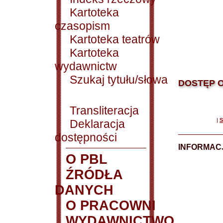
Kartoteka
czasopism
Kartoteka teatrów
Kartoteka
wydawnictw
Szukaj tytułu/słowa
DOSTĘP O
Transliteracja
|
S
Deklaracja
dostępności
INFORMACJ
O PBL
ŹRÓDŁA
DANYCH
O PRACOWNI
WYDAWNICTWO