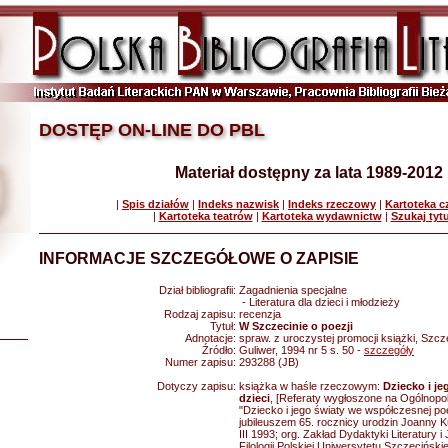
DOSTĘP ON-LINE DO PBL
Materiał dostępny za lata 1989-2012
|
Spis działów
|
Indeks nazwisk
|
Indeks rzeczowy
|
Kartoteka 
|
Kartoteka teatrów
|
Kartoteka wydawnictw
|
Szukaj tyt
INFORMACJE SZCZEGÓŁOWE O ZAPISIE
Dział bibliografii:
Zagadnienia specjalne
- Literatura dla dzieci i młodzieży
Rodzaj zapisu:
recenzja
Tytuł:
W Szczecinie o poezji
Adnotacje:
spraw. z uroczystej promocji książki, Szcz
Źródło:
Guliwer, 1994 nr 5 s. 50 -
szczegóły
Numer zapisu:
293288 (JB)
Dotyczy zapisu:
książka w haśle rzeczowym:
Dziecko i je
dzieci
, [Referaty wygłoszone na Ogólnopol
"Dziecko i jego światy we współczesnej poez
jubileuszem 65. rocznicy urodzin Joanny 
III 1993; org. Zakład Dydaktyki Literatury i
Filologii Polskiej Uniwersytetu Szczecińsk