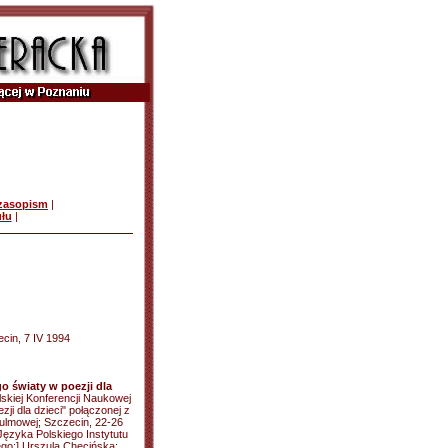
czasopism
|
ułu
|
ecin, 7 IV 1994
go światy w poezji dla
skiej Konferencji Naukowej
ji dla dzieci" połączonej z
Kulmowej; Szczecin, 22-26
 Języka Polskiego Instytutu
iego:] Urszula Chęcińska: