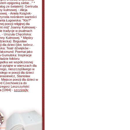
tem epigonką siebie..." *
alog ze światem): Gertruda
y kulmowej. - Alicja
wej. - Aniela Książek-
rzyroda nośnikem wartości
lanta Ługowska: "Kto?"
poezji religijnej dla
nt mój" Joanny Kulmowej -
ie tradycje w psalmach
. - Urszula Chęcińska:
oanny Kulmowej. * Między
 dziecka): Bogusław
 dla dzieci [dot. twórcz.
ska: Teatr dźwięków -
 Waksmund: Poemat jako
a-Gumulska: Inspiracje
ładzie folkloru
agadka we współczesnej
zi pytajne w wierszach dla
orego, nieszczęśliwego w
słego w poezji dla dzieci
anasiewicz, Stanisław
iejsce poezji dla dzieci w
* Od Czechowicza do
rzegorz Leszczyński:
a [1994] -
szczegóły