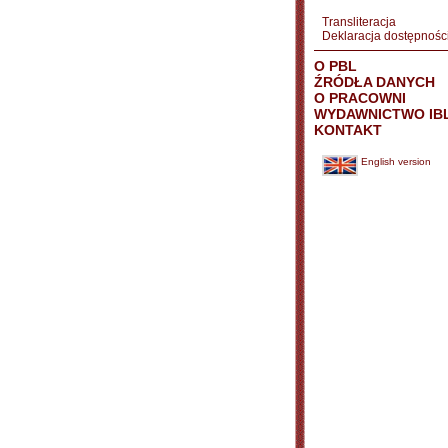
Transliteracja
Deklaracja dostępnośc
O PBL
ŹRÓDŁA DANYCH
O PRACOWNI
WYDAWNICTWO IB
KONTAKT
English version