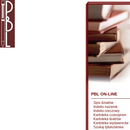
PBL ON-LINE
Spis działów
Indeks nazwisk
Indeks rzeczowy
Kartoteka czasopism
Kartoteka teatrów
Kartoteka wydawnictw
Szukaj tytułu/słowa