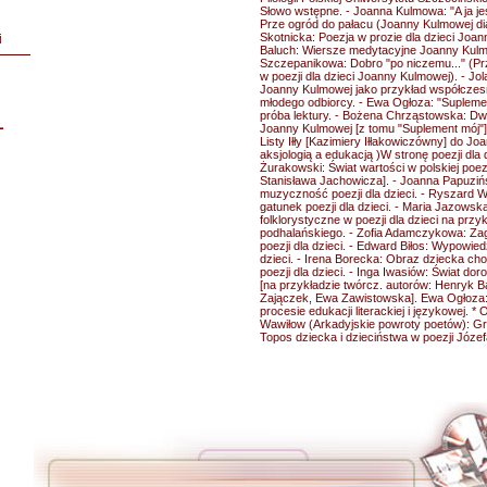
Słowo wstępne. - Joanna Kulmowa: "A ja jes
Prze ogród do pałacu (Joanny Kulmowej di
Skotnicka: Poezja w prozie dla dzieci Joann
i
Baluch: Wiersze medytacyjne Joanny Kulmo
Szczepanikowa: Dobro "po niczemu..." (P
w poezji dla dzieci Joanny Kulmowej). - Jo
Joanny Kulmowej jako przykład współczesnej 
młodego odbiorcy. - Ewa Ogłoza: "Supleme
próba lektury. - Bożena Chrząstowska: Dw
L
Joanny Kulmowej [z tomu "Suplement mój"]
Listy Iłły [Kazimiery Iłłakowiczówny] do J
aksjologią a edukacją )W stronę poezji dla
Żurakowski: Świat wartości w polskiej poezji
Stanisława Jachowicza]. - Joanna Papuziń
muzyczność poezji dla dzieci. - Ryszard
gatunek poezji dla dzieci. - Maria Jazowsk
folklorystyczne w poezji dla dzieci na przyk
podhalańskiego. - Zofia Adamczykowa: Z
poezji dla dzieci. - Edward Biłos: Wypowied
dzieci. - Irena Borecka: Obraz dziecka ch
poezji dla dzieci. - Inga Iwasiów: Świat doro
[na przykładzie twórcz. autorów: Henryk B
Zajączek, Ewa Zawistowska]. Ewa Ogłoza: M
procesie edukacji literackiej i językowej. 
Wawiłow (Arkadyjskie powroty poetów): G
Topos dziecka i dzieciństwa w poezji Józef