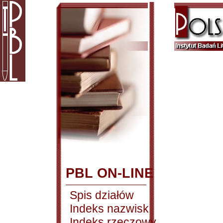
PBL ON-LINE
Spis działów
Indeks nazwisk
Indeks rzeczowy