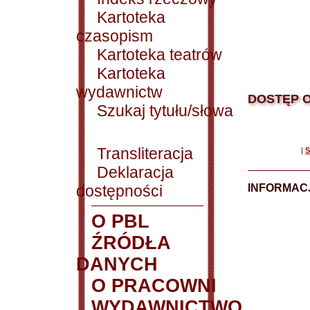
Kartoteka
czasopism
Kartoteka teatrów
Kartoteka
wydawnictw
DOSTĘP O
Szukaj tytułu/słowa
Transliteracja
|
S
Deklaracja
dostępności
INFORMACJ
O PBL
ŹRÓDŁA
DANYCH
O PRACOWNI
WYDAWNICTWO