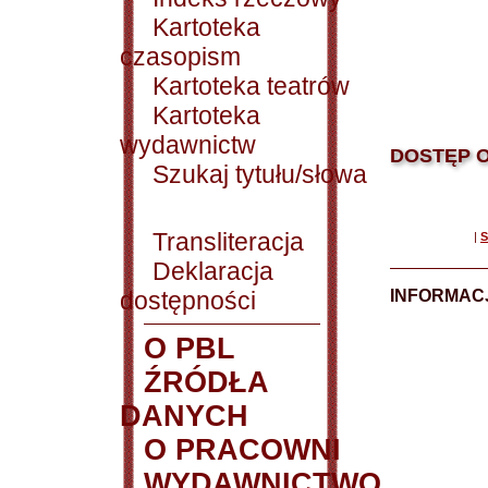
Kartoteka
czasopism
Kartoteka teatrów
Kartoteka
wydawnictw
DOSTĘP O
Szukaj tytułu/słowa
Transliteracja
|
S
Deklaracja
dostępności
INFORMACJ
O PBL
ŹRÓDŁA
DANYCH
O PRACOWNI
WYDAWNICTWO