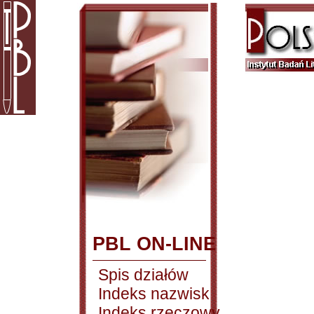
PBL ON-LINE
Spis działów
Indeks nazwisk
Indeks rzeczowy