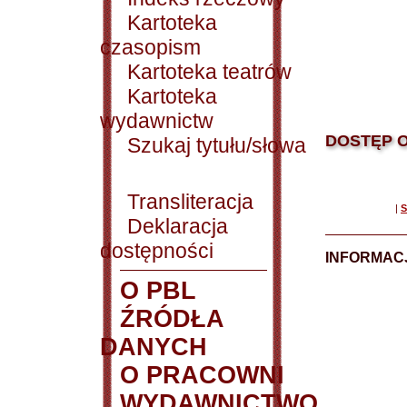
Kartoteka
czasopism
Kartoteka teatrów
Kartoteka
wydawnictw
DOSTĘP O
Szukaj tytułu/słowa
Transliteracja
|
S
Deklaracja
dostępności
INFORMACJ
O PBL
ŹRÓDŁA
DANYCH
O PRACOWNI
WYDAWNICTWO