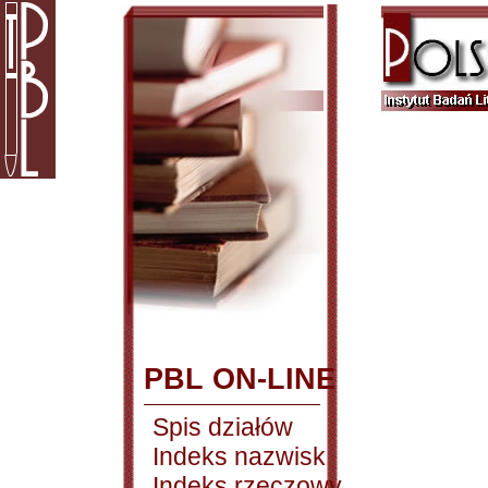
PBL ON-LINE
Spis działów
Indeks nazwisk
Indeks rzeczowy