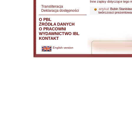
Inne zapisy dotyczące tego m
Transliteracja
artykuł:
Bubin Stanisła
Deklaracja dostępności
twórczosci prezentowan
O PBL
ŹRÓDŁA DANYCH
O PRACOWNI
WYDAWNICTWO IBL
KONTAKT
English version