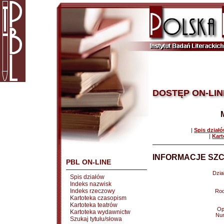
DOSTĘP ON-LIN
|
Spis dział
|
Kart
INFORMACJE SZC
PBL ON-LINE
Dział
Spis działów
Indeks nazwisk
Indeks rzeczowy
Rod
Kartoteka czasopism
Kartoteka teatrów
Op
Kartoteka wydawnictw
Nu
Szukaj tytułu/słowa