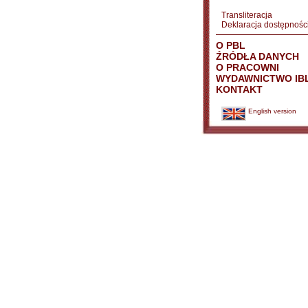
Transliteracja
Deklaracja dostępnośc
O PBL
ŹRÓDŁA DANYCH
O PRACOWNI
WYDAWNICTWO IB
KONTAKT
English version