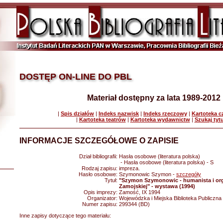
DOSTĘP ON-LINE DO PBL
Materiał dostępny za lata 1989-2012
|
Spis działów
|
Indeks nazwisk
|
Indeks rzeczowy
|
Kartoteka 
|
Kartoteka teatrów
|
Kartoteka wydawnictw
|
Szukaj tyt
INFORMACJE SZCZEGÓŁOWE O ZAPISIE
Dział bibliografii:
Hasła osobowe (literatura polska)
- Hasła osobowe (literatura polska) - S
Rodzaj zapisu:
impreza.
Hasło osobowe:
Szymonowic Szymon -
szczegóły
Tytuł:
"Szymon Szymonowic - humanista i org
Zamojskiej" - wystawa (1994)
Opis imprezy:
Zamość, IX 1994
Organizator:
Wojewódzka i Miejska Biblioteka Publiczn
Numer zapisu:
299344 (BD)
Inne zapisy dotyczące tego materiału: