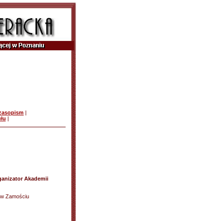
czasopism
|
ułu
|
anizator Akademii
a w Zamościu