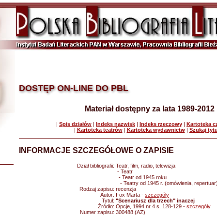
DOSTĘP ON-LINE DO PBL
Materiał dostępny za lata 1989-2012
|
Spis działów
|
Indeks nazwisk
|
Indeks rzeczowy
|
Kartoteka 
|
Kartoteka teatrów
|
Kartoteka wydawnictw
|
Szukaj tyt
INFORMACJE SZCZEGÓŁOWE O ZAPISIE
Dział bibliografii:
Teatr, film, radio, telewizja
- Teatr
- Teatr od 1945 roku
- Teatry od 1945 r. (omówienia, repertuar
Rodzaj zapisu:
recenzja
Autor:
Fox Marta -
szczegóły
Tytuł:
"Scenariusz dla trzech" inaczej
Źródło:
Opcje, 1994 nr 4 s. 128-129 -
szczegóły
Numer zapisu:
300488 (AZ)