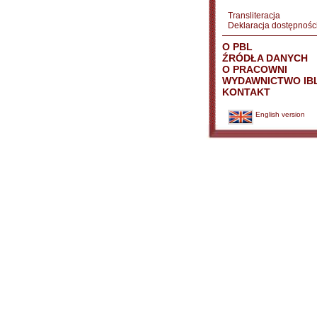
Transliteracja
Deklaracja dostępnośc
O PBL
ŹRÓDŁA DANYCH
O PRACOWNI
WYDAWNICTWO IB
KONTAKT
English version