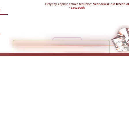
Dotyczy zapisu:
sztuka teatralna:
Scenariusz dla trzech a
-
szczegóły
i
L