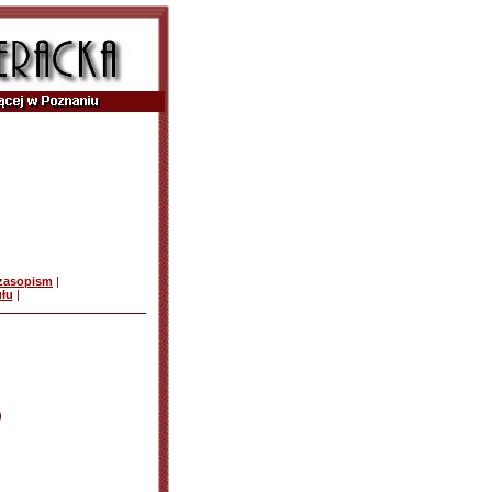
czasopism
|
ułu
|
)