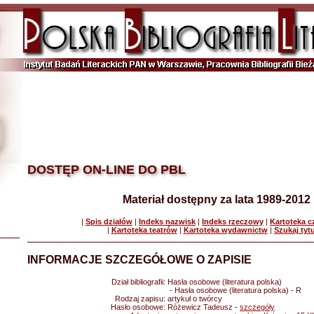
DOSTĘP ON-LINE DO PBL
Materiał dostępny za lata 1989-2012
|
Spis działów
|
Indeks nazwisk
|
Indeks rzeczowy
|
Kartoteka 
|
Kartoteka teatrów
|
Kartoteka wydawnictw
|
Szukaj tyt
INFORMACJE SZCZEGÓŁOWE O ZAPISIE
Dział bibliografii:
Hasła osobowe (literatura polska)
- Hasła osobowe (literatura polska) - R
Rodzaj zapisu:
artykuł o twórcy
Hasło osobowe:
Różewicz Tadeusz -
szczegóły