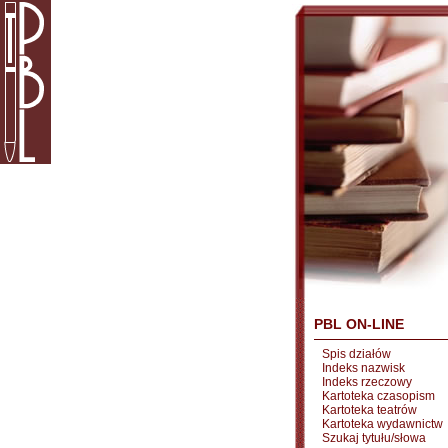
PBL ON-LINE
Spis działów
Indeks nazwisk
Indeks rzeczowy
Kartoteka czasopism
Kartoteka teatrów
Kartoteka wydawnictw
Szukaj tytułu/słowa