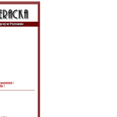
czasopism
|
ułu
|