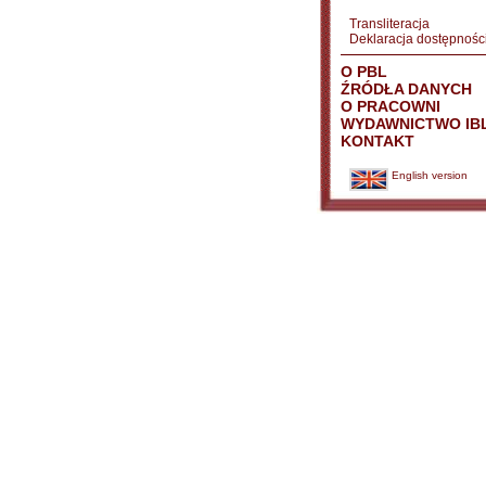
Transliteracja
Deklaracja dostępnośc
O PBL
ŹRÓDŁA DANYCH
O PRACOWNI
WYDAWNICTWO IB
KONTAKT
English version