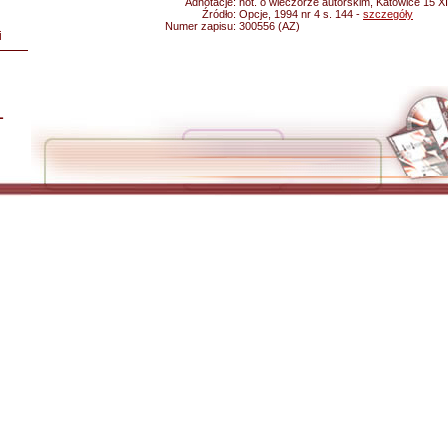
Adnotacje:
not. o wieczorze autorskim, Katowice 15 X
Źródło:
Opcje, 1994 nr 4 s. 144 -
szczegóły
Numer zapisu:
300556 (AZ)
i
L