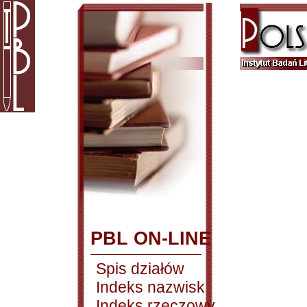
PBL ON-LINE
Spis działów
Indeks nazwisk
Indeks rzeczowy