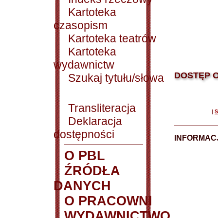
Kartoteka
czasopism
Kartoteka teatrów
Kartoteka
wydawnictw
DOSTĘP O
Szukaj tytułu/słowa
Transliteracja
|
S
Deklaracja
dostępności
INFORMACJ
O PBL
ŹRÓDŁA
DANYCH
O PRACOWNI
WYDAWNICTWO