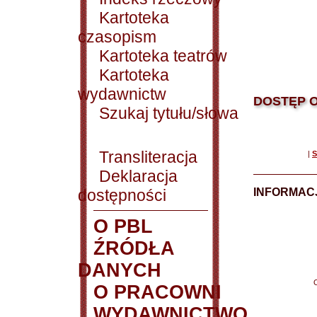
Kartoteka
czasopism
Kartoteka teatrów
Kartoteka
wydawnictw
DOSTĘP O
Szukaj tytułu/słowa
Transliteracja
|
S
Deklaracja
dostępności
INFORMACJ
O PBL
ŹRÓDŁA
DANYCH
O PRACOWNI
WYDAWNICTWO