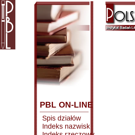
PBL ON-LINE
Spis działów
Indeks nazwisk
Indeks rzeczowy