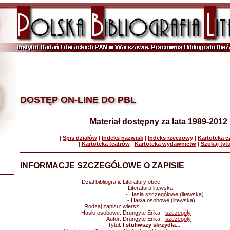
DOSTĘP ON-LINE DO PBL
Materiał dostępny za lata 1989-2012
|
Spis działów
|
Indeks nazwisk
|
Indeks rzeczowy
|
Kartoteka 
|
Kartoteka teatrów
|
Kartoteka wydawnictw
|
Szukaj tyt
INFORMACJE SZCZEGÓŁOWE O ZAPISIE
Dział bibliografii:
Literatury obce
- Literatura litewska
- Hasła szczegółowe (litewska)
- Hasła osobowe (litewska)
Rodzaj zapisu:
wiersz
Hasło osobowe:
Drungyte Erika -
szczegóły
Autor:
Drungyte Erika -
szczegóły
Tytuł:
I stuliwszy skrzydła...