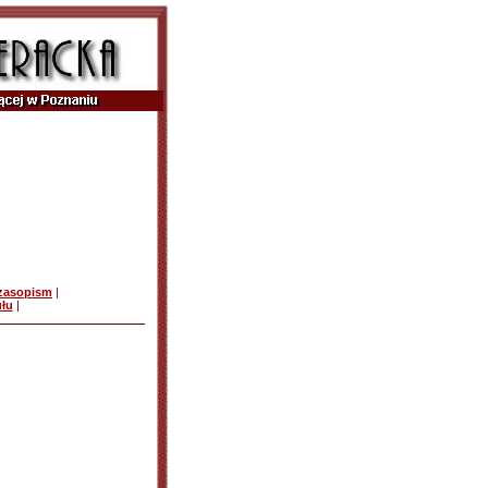
czasopism
|
ułu
|