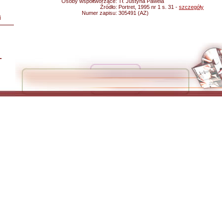
Osoby współtworzące:
Tł. Justyna Pawela
Źródło:
Portret, 1995 nr 1 s. 31 -
szczegóły
Numer zapisu:
305491 (AZ)
i
L