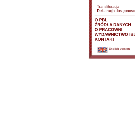
Transliteracja
Deklaracja dostępnośc
O PBL
ŹRÓDŁA DANYCH
O PRACOWNI
WYDAWNICTWO IB
KONTAKT
English version