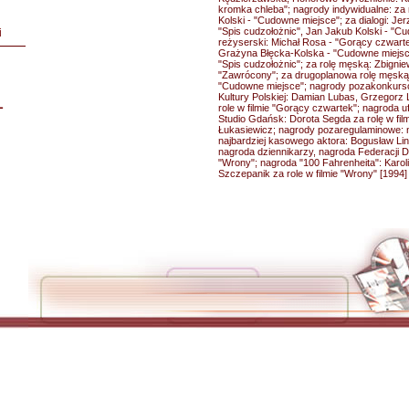
kromka chleba"; nagrody indywidualne: za
Kolski - "Cudowne miejsce"; za dialogi: Jerz
"Spis cudzołożnic", Jan Jakub Kolski - "Cu
i
reżyserski: Michał Rosa - "Gorący czwarte
Grażyna Błęcka-Kolska - "Cudowne miejsce
"Spis cudzołożnic"; za rolę męską: Zbign
"Zawrócony"; za drugoplanowa rolę męską:
"Cudowne miejsce"; nagrody pozakonkurs
Kultury Polskiej: Damian Lubas, Grzegorz
L
role w filmie "Gorący czwartek"; nagroda 
Studio Gdańsk: Dorota Segda za rolę w film
Łukasiewicz; nagrody pozaregulaminowe: n
najbardziej kasowego aktora: Bogusław Lin
nagroda dziennikarzy, nagroda Federacji DK
"Wrony"; nagroda "100 Fahrenheita": Karol
Szczepanik za role w filmie "Wrony" [1994]