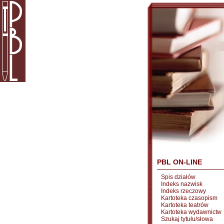
PBL ON-LINE
Spis działów
Indeks nazwisk
Indeks rzeczowy
Kartoteka czasopism
Kartoteka teatrów
Kartoteka wydawnictw
Szukaj tytułu/słowa