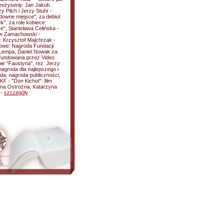
 reżyserię: Jan Jakub
y Pilch i Jerzy Stuhr -
downe miejsce"; za debiut
k"; za role kobiece:
", Stanisława Celińska -
iew Zamachowski -
 Krzysztof Majchrzak -
owe: Nagroda Fundacji
 Lempa, Daniel Nowak za
ufundowana przez Video
ie "Faustyna", reż. Jerzy
agroda dla najlepszego i
da; nagroda publiczności,
F - "Don Kichot": film
ina Ostrożna, Katarzyna
 -
szczegóły