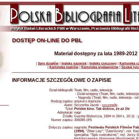
DOSTĘP ON-LINE DO PBL
Materiał dostępny za lata 1989-2012
|
Spis działów
|
Indeks nazwisk
|
Indeks rzeczowy
|
Kartoteka 
|
Kartoteka teatrów
|
Kartoteka wydawnictw
|
Szukaj tyt
INFORMACJE SZCZEGÓŁOWE O ZAPISIE
Dział bibliografii:
Teatr, film, radio, telewizja
- Dział wstępny (Teatr, film, radio, telewizja
- Nagrody (Teatr, film, radio, telewizja - o
Rodzaj zapisu:
artykuł o imprezie
Autor:
Szczerba Jacek -
szczegóły
Tytuł:
Polskie kino. Tak dobrze, że aż źle
Adnotacje:
nagr.
Źródło:
Gazeta Wyborcza, 1994 nr 264 s. 10-11 -
Numer zapisu:
306085 (IH)
Dotyczy zapisu:
nagroda:
Festiwalu Polskich Filmów Fa
(1994)
, "Złote Lwy": "Zawrócony", reż. Ka
specjalna: "Spis cudzołożnic", reż. Jerzy S
Kędzierzawska; Honorowe Wyróżnienie: Kaz