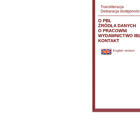
Transliteracja
Deklaracja dostępnośc
O PBL
ŹRÓDŁA DANYCH
O PRACOWNI
WYDAWNICTWO IB
KONTAKT
English version