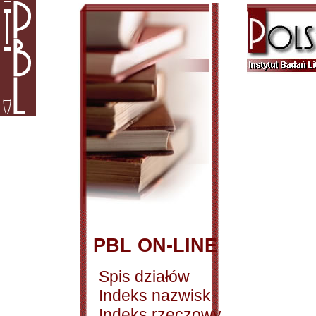
PBL ON-LINE
Spis działów
Indeks nazwisk
Indeks rzeczowy