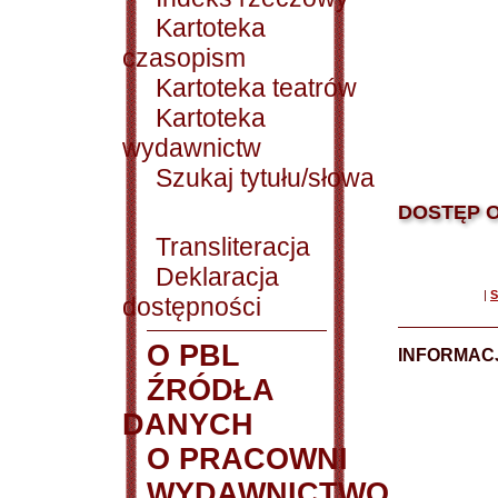
Kartoteka
czasopism
Kartoteka teatrów
Kartoteka
wydawnictw
Szukaj tytułu/słowa
DOSTĘP O
Transliteracja
Deklaracja
|
S
dostępności
O PBL
INFORMACJ
ŹRÓDŁA
DANYCH
O PRACOWNI
WYDAWNICTWO