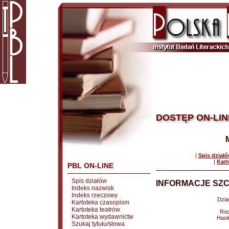
DOSTĘP ON-LIN
|
Spis dział
|
Kart
PBL ON-LINE
Spis działów
INFORMACJE SZC
Indeks nazwisk
Indeks rzeczowy
Dział
Kartoteka czasopism
Kartoteka teatrów
Rod
Kartoteka wydawnictw
Hasł
Szukaj tytułu/słowa