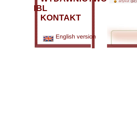
artykuł:
(pz)
IBL
KONTAKT
English version