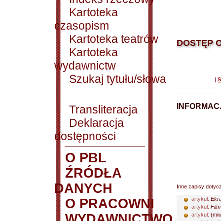
Kartoteka
czasopism
Kartoteka teatrów
DOSTĘP O
Kartoteka
wydawnictw
Szukaj tytułu/słowa
|
S
INFORMACJ
Transliteracja
Deklaracja
dostępności
O PBL
ŹRÓDŁA
DANYCH
Inne zapisy dotyc
artykuł:
Ekra
O PRACOWNI
artykuł:
Film
WYDAWNICTWO
artykuł:
(miw