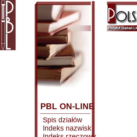
PBL ON-LINE
Spis działów
Indeks nazwisk
Indeks rzeczowy