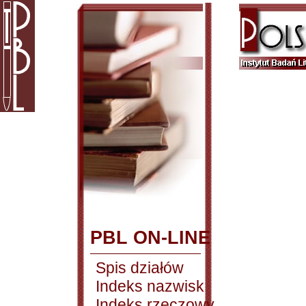
PBL ON-LINE
Spis działów
Indeks nazwisk
Indeks rzeczowy