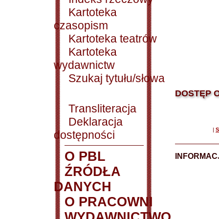
Kartoteka
czasopism
Kartoteka teatrów
Kartoteka
wydawnictw
Szukaj tytułu/słowa
DOSTĘP O
Transliteracja
Deklaracja
|
S
dostępności
O PBL
INFORMACJ
ŹRÓDŁA
DANYCH
O PRACOWNI
WYDAWNICTWO