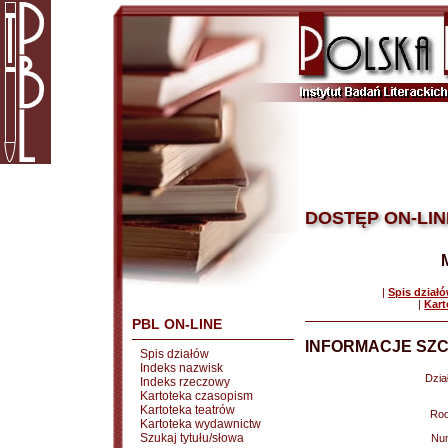
DOSTĘP ON-LIN
|
Spis dział
|
Kart
PBL ON-LINE
INFORMACJE SZC
Spis działów
Indeks nazwisk
Dział
Indeks rzeczowy
Kartoteka czasopism
Kartoteka teatrów
Rod
Kartoteka wydawnictw
Szukaj tytułu/słowa
Nu