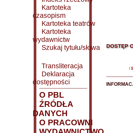
Kartoteka
czasopism
Kartoteka teatrów
Kartoteka
wydawnictw
DOSTĘP O
Szukaj tytułu/słowa
Transliteracja
|
S
Deklaracja
dostępności
INFORMACJ
O PBL
ŹRÓDŁA
DANYCH
O PRACOWNI
WYDAWNICTWO