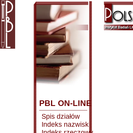
PBL ON-LINE
Spis działów
Indeks nazwisk
Indeks rzeczowy