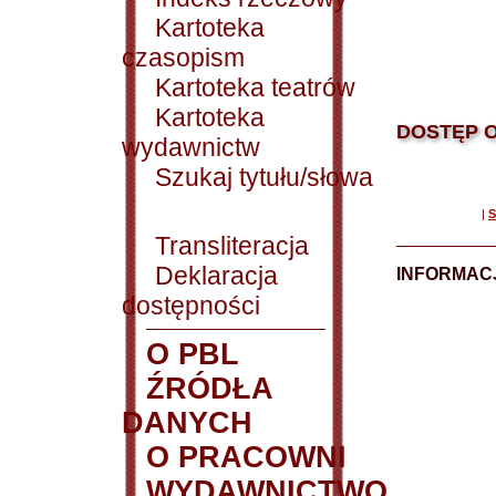
Kartoteka
czasopism
Kartoteka teatrów
Kartoteka
DOSTĘP O
wydawnictw
Szukaj tytułu/słowa
|
S
Transliteracja
Deklaracja
INFORMACJ
dostępności
O PBL
ŹRÓDŁA
DANYCH
O PRACOWNI
WYDAWNICTWO