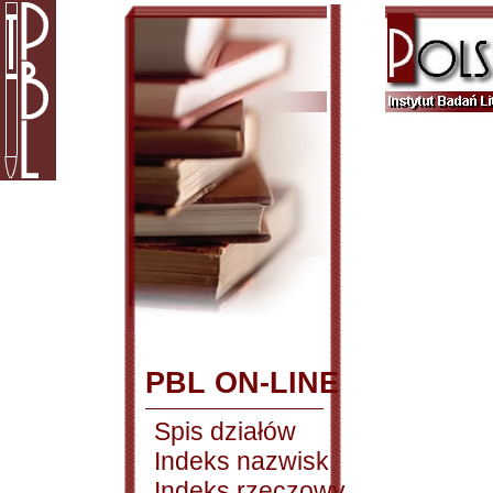
PBL ON-LINE
Spis działów
Indeks nazwisk
Indeks rzeczowy