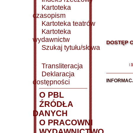
Kartoteka
czasopism
Kartoteka teatrów
Kartoteka
wydawnictw
DOSTĘP O
Szukaj tytułu/słowa
Transliteracja
|
S
Deklaracja
dostępności
INFORMACJ
O PBL
ŹRÓDŁA
DANYCH
O PRACOWNI
WYDAWNICTWO