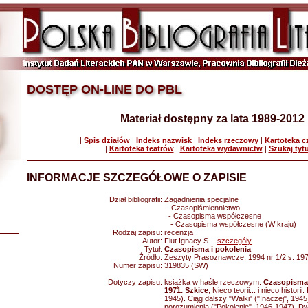
DOSTĘP ON-LINE DO PBL
Materiał dostępny za lata 1989-2012
|
Spis działów
|
Indeks nazwisk
|
Indeks rzeczowy
|
Kartoteka 
|
Kartoteka teatrów
|
Kartoteka wydawnictw
|
Szukaj tyt
INFORMACJE SZCZEGÓŁOWE O ZAPISIE
Dział bibliografii:
Zagadnienia specjalne
- Czasopiśmiennictwo
- Czasopisma współczesne
- Czasopisma współczesne (W kraju)
Rodzaj zapisu:
recenzja
Autor:
Fiut Ignacy S. -
szczegóły
Tytuł:
Czasopisma i pokolenia
Źródło:
Zeszyty Prasoznawcze, 1994 nr 1/2 s. 19
Numer zapisu:
319835 (SW)
Dotyczy zapisu:
książka w haśle rzeczowym:
Czasopisma 
1971. Szkice
, Nieco teorii... i nieco histori
1945). Ciąg dalszy "Walki" ("Inaczej", 194
porozumienia ("Pokolenie", 1946-1947). Dw