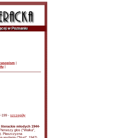
czasopism
|
ułu
|
7-199 -
szczegóły
literackie młodych 1944-
i. Pierwszy głos ("Walka",
5). Płaszczyzna
a wydania ("Nurt", 1947).