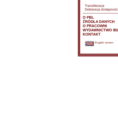
Transliteracja
Deklaracja dostępnośc
O PBL
ŹRÓDŁA DANYCH
O PRACOWNI
WYDAWNICTWO IB
KONTAKT
English version