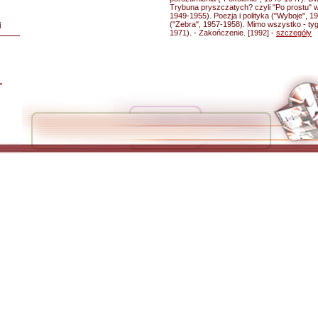
Trybuna pryszczatych? czyli "Po prostu" w
1949-1955). Poezja i polityka ("Wyboje", 
("Zebra", 1957-1958). Mimo wszystko - tygi
i
1971). - Zakończenie. [1992] -
szczegóły
L