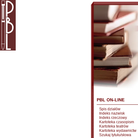
PBL ON-LINE
Spis działów
Indeks nazwisk
Indeks rzeczowy
Kartoteka czasopism
Kartoteka teatrów
Kartoteka wydawnictw
Szukaj tytułu/słowa