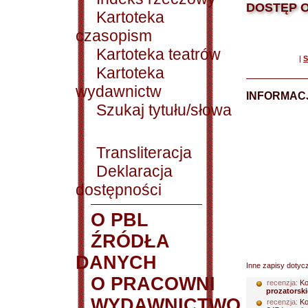
DOSTĘP O
Kartoteka
czasopism
Kartoteka teatrów
|
S
Kartoteka
wydawnictw
INFORMACJ
Szukaj tytułu/słowa
Transliteracja
Deklaracja
dostępności
O PBL
ŹRÓDŁA
DANYCH
Inne zapisy dotyc
O PRACOWNI
recenzja:
Ko
prozatorski
WYDAWNICTWO
recenzja:
Ko