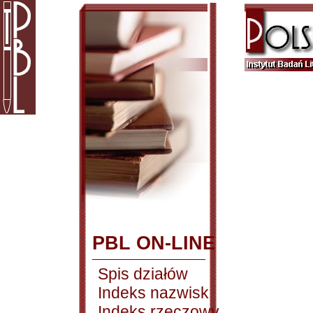
PBL ON-LINE
Spis działów
Indeks nazwisk
Indeks rzeczowy