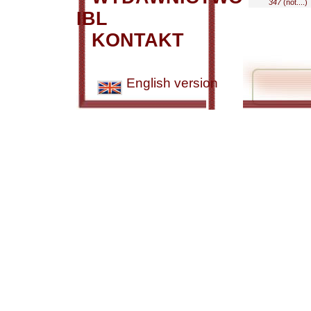
347
(not....)
IBL
KONTAKT
English version