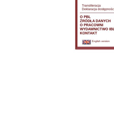
Transliteracja
Deklaracja dostępnośc
O PBL
ŹRÓDŁA DANYCH
O PRACOWNI
WYDAWNICTWO IB
KONTAKT
English version