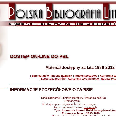
DOSTĘP ON-LINE DO PBL
Materiał dostępny za lata 1989-2012
|
Spis działów
|
Indeks nazwisk
|
Indeks rzeczowy
|
Kartoteka 
|
Kartoteka teatrów
|
Kartoteka wydawnictw
|
Szukaj tyt
INFORMACJE SZCZEGÓŁOWE O ZAPISIE
Dział bibliografii:
Historia literatury (literatura polska)
- Romantyzm
Rodzaj zapisu:
artykuł w haśle rzeczowym
Autor:
Jaskuła Roman -
szczegóły
Tytuł:
Literatura historii Polski w wydawnict
Forstera w latach 1833-1879