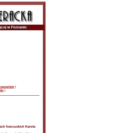
czasopism
|
ułu
|
wach francuskich Karola