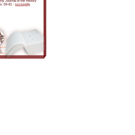
erly Journal of the History
 s. 59-81 -
szczegóły