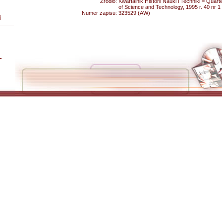
Źródło:
Kwartalnik Historii Nauki i Techniki = Quart
of Science and Technology, 1995 r. 40 nr 1
Numer zapisu:
323529 (AW)
i
L