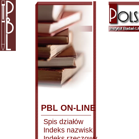
PBL ON-LINE
Spis działów
Indeks nazwisk
Indeks rzeczowy