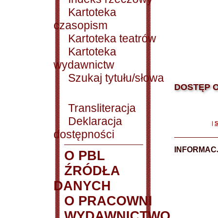
Kartoteka
czasopism
Kartoteka teatrów
Kartoteka
wydawnictw
Szukaj tytułu/słowa
DOSTĘP O
Transliteracja
Deklaracja
|
S
dostępności
INFORMACJ
O PBL
ŹRÓDŁA
DANYCH
O PRACOWNI
WYDAWNICTWO