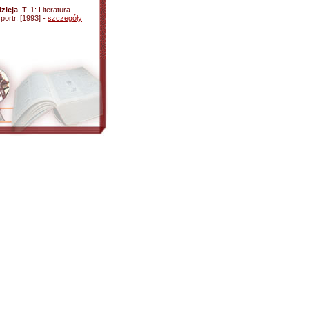
zieja
, T. 1: Literatura
 portr. [1993] -
szczegóły