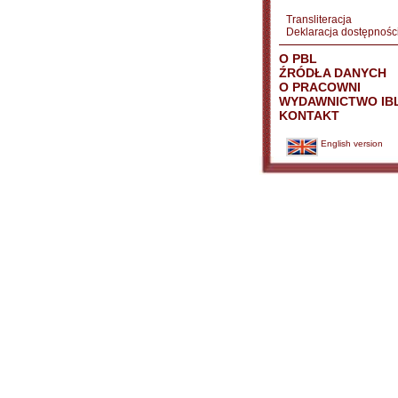
Transliteracja
Deklaracja dostępnośc
O PBL
ŹRÓDŁA DANYCH
O PRACOWNI
WYDAWNICTWO IB
KONTAKT
English version