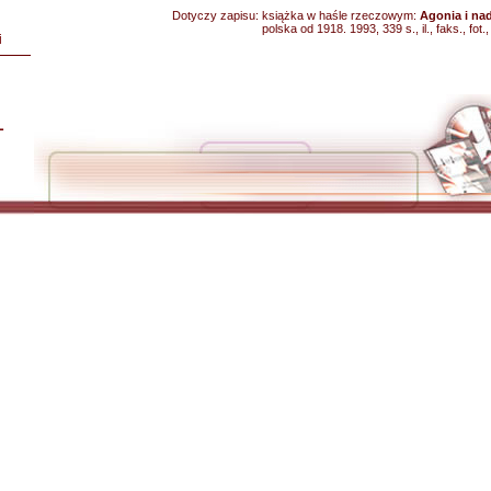
Dotyczy zapisu:
książka w haśle rzeczowym:
Agonia i nad
polska od 1918. 1993, 339 s., il., faks., fot.,
i
L