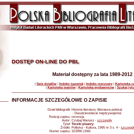
DOSTĘP ON-LINE DO PBL
Materiał dostępny za lata 1989-2012
|
Spis działów
|
Indeks nazwisk
|
Indeks rzeczowy
|
Kartoteka 
|
Kartoteka teatrów
|
Kartoteka wydawnictw
|
Szukaj tyt
INFORMACJE SZCZEGÓŁOWE O ZAPISIE
Dział bibliografii:
Historia literatury (literatura polska)
- Dwudziestolecie międzywojenne
Rodzaj zapisu:
recenzja
Autor:
Czubaj Mariusz -
szczegóły
Tytuł:
Teczki pisarzy
Źródło:
Polityka - Kultura, 1995 nr 3 s. 4 -
szczegó
Numer zapisu:
323990 (SW)