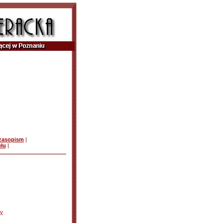
czasopism
|
ułu
|
ły