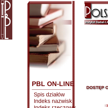
PBL ON-LINE
DOSTĘP O
Spis działów
Indeks nazwisk
|
S
Indeks rzeczowy