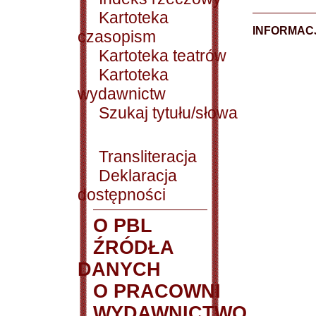
Kartoteka
INFORMACJ
czasopism
Kartoteka teatrów
Kartoteka
wydawnictw
Szukaj tytułu/słowa
Transliteracja
Deklaracja
dostępności
O PBL
ŹRÓDŁA
DANYCH
O PRACOWNI
WYDAWNICTWO