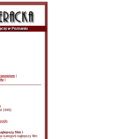
czasopism
|
ułu
|
)
 od 1945)
egóły
ajlepszy film i
 w kategorii najlepszy film