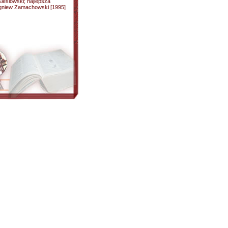
 Kieślowski; najlepsza
igniew Zamachowski [1995]