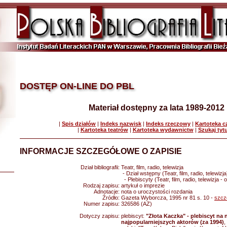
DOSTĘP ON-LINE DO PBL
Materiał dostępny za lata 1989-2012
|
Spis działów
|
Indeks nazwisk
|
Indeks rzeczowy
|
Kartoteka 
|
Kartoteka teatrów
|
Kartoteka wydawnictw
|
Szukaj tyt
INFORMACJE SZCZEGÓŁOWE O ZAPISIE
Dział bibliografii:
Teatr, film, radio, telewizja
- Dział wstępny (Teatr, film, radio, telewizja
- Plebiscyty (Teatr, film, radio, telewizja -
Rodzaj zapisu:
artykuł o imprezie
Adnotacje:
nota o uroczystości rozdania
Źródło:
Gazeta Wyborcza, 1995 nr 81 s. 10 -
szcz
Numer zapisu:
326586 (AZ)
Dotyczy zapisu:
plebiscyt:
"Złota Kaczka" - plebiscyt na n
najpopularniejszych aktorów (za 1994)
,