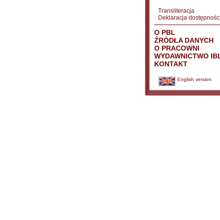
Transliteracja
Deklaracja dostępnośc
O PBL
ŹRÓDŁA DANYCH
O PRACOWNI
WYDAWNICTWO IB
KONTAKT
English version