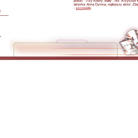
polski: "Trzy Kolory. Biały", reż. Krzysztof
aktorka: Anna Dymna; najlepszy aktor: Zb
-
szczegóły
i
L