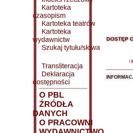
Kartoteka
czasopism
Kartoteka teatrów
Kartoteka
wydawnictw
DOSTĘP O
Szukaj tytułu/słowa
|
S
Transliteracja
Deklaracja
INFORMACJ
dostępności
O PBL
ŹRÓDŁA
DANYCH
O PRACOWNI
WYDAWNICTWO