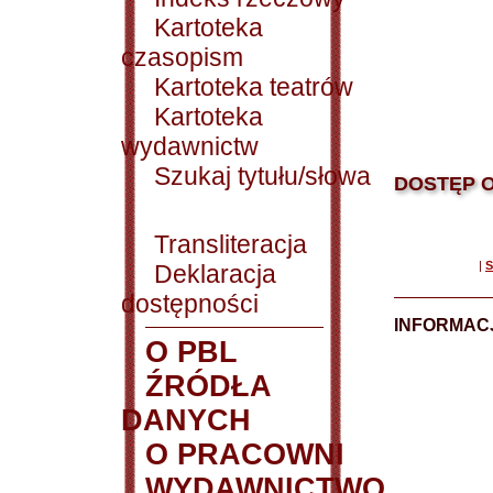
Kartoteka
czasopism
Kartoteka teatrów
Kartoteka
wydawnictw
Szukaj tytułu/słowa
DOSTĘP O
Transliteracja
|
S
Deklaracja
dostępności
INFORMACJ
O PBL
ŹRÓDŁA
DANYCH
O PRACOWNI
WYDAWNICTWO