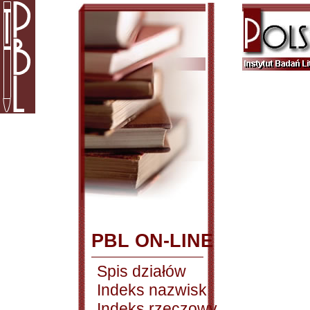
PBL ON-LINE
Spis działów
Indeks nazwisk
Indeks rzeczowy