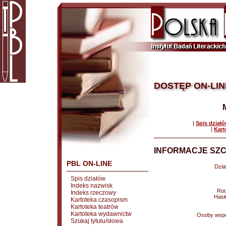
DOSTĘP ON-LIN
|
Spis dział
|
Kart
INFORMACJE SZC
PBL ON-LINE
Dział
Spis działów
Indeks nazwisk
Rod
Indeks rzeczowy
Hasł
Kartoteka czasopism
Kartoteka teatrów
Kartoteka wydawnictw
Osoby wspó
Szukaj tytułu/słowa