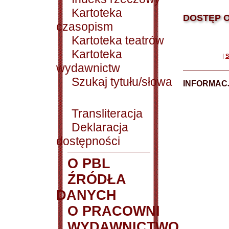
Kartoteka
DOSTĘP O
czasopism
Kartoteka teatrów
Kartoteka
|
S
wydawnictw
Szukaj tytułu/słowa
INFORMACJ
Transliteracja
Deklaracja
dostępności
O PBL
ŹRÓDŁA
DANYCH
O PRACOWNI
WYDAWNICTWO