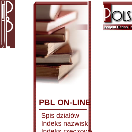
PBL ON-LINE
Spis działów
Indeks nazwisk
Indeks rzeczowy