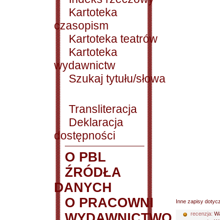
Kartoteka
czasopism
Kartoteka teatrów
Kartoteka
wydawnictw
Szukaj tytułu/słowa
Transliteracja
Deklaracja
dostępności
O PBL
ŹRÓDŁA
DANYCH
O PRACOWNI
Inne zapisy dotyc
WYDAWNICTWO
recenzja:
Wa