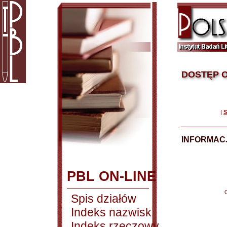
DOSTĘP O
|
S
INFORMACJ
PBL ON-LINE
Spis działów
Indeks nazwisk
Indeks rzeczowy