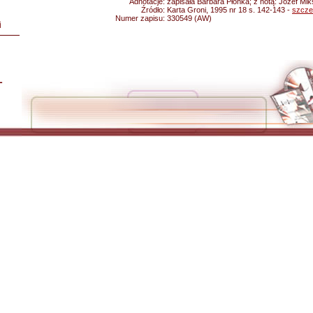
Adnotacje:
zapisała Barbara Płonka; z notą: Józef Mik
Źródło:
Karta Groni, 1995 nr 18 s. 142-143 -
szcze
Numer zapisu:
330549 (AW)
i
L