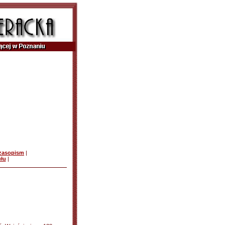
czasopism
|
ułu
|