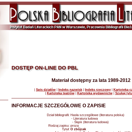
DOSTĘP ON-LINE DO PBL
Materiał dostępny za lata 1989-2012
|
Spis działów
|
Indeks nazwisk
|
Indeks rzeczowy
|
Kartoteka 
|
Kartoteka teatrów
|
Kartoteka wydawnictw
|
Szukaj tyt
INFORMACJE SZCZEGÓŁOWE O ZAPISIE
Dział bibliografii:
Hasła szczegółowe (literatura polska)
- Literatura ludowa
- Śląsk (literatura ludowa)
Rodzaj zapisu:
proza
Tytuł:
O zbójcak