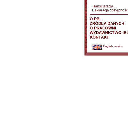
Transliteracja
Deklaracja dostępnośc
O PBL
ŹRÓDŁA DANYCH
O PRACOWNI
WYDAWNICTWO IB
KONTAKT
English version