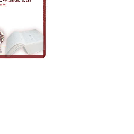
ś: Wyjaśnienie, s. 138
góły