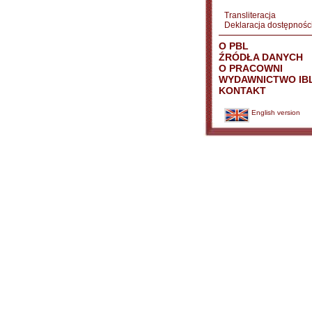
Transliteracja
Deklaracja dostępnośc
O PBL
ŹRÓDŁA DANYCH
O PRACOWNI
WYDAWNICTWO IB
KONTAKT
English version