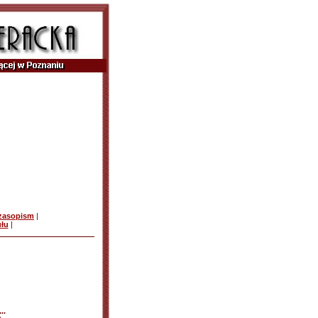
czasopism
|
ułu
|
..