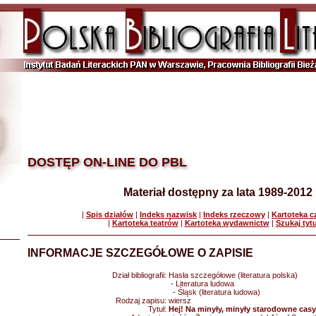
DOSTĘP ON-LINE DO PBL
Materiał dostępny za lata 1989-2012
|
Spis działów
|
Indeks nazwisk
|
Indeks rzeczowy
|
Kartoteka 
|
Kartoteka teatrów
|
Kartoteka wydawnictw
|
Szukaj tyt
INFORMACJE SZCZEGÓŁOWE O ZAPISIE
Dział bibliografii:
Hasła szczegółowe (literatura polska)
- Literatura ludowa
- Śląsk (literatura ludowa)
Rodzaj zapisu:
wiersz
Tytuł:
Hej! Na minyły, minyły starodowne casy.