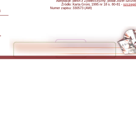
Adnotacje:
pieśń z Żywiecczyzny; podał Józef Szczo
Źródło:
Karta Groni, 1995 nr 18 s. 80-81 -
szczegó
Numer zapisu:
330573 (AW)
i
L