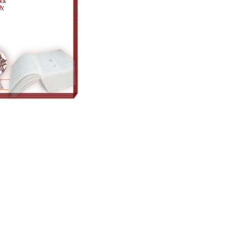
tka
ły