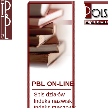
PBL ON-LINE
Spis działów
Indeks nazwisk
Indeks rzeczowy