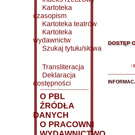
Kartoteka
czasopism
Kartoteka teatrów
Kartoteka
wydawnictw
DOSTĘP O
Szukaj tytułu/słowa
Transliteracja
|
S
Deklaracja
dostępności
INFORMACJ
O PBL
ŹRÓDŁA
DANYCH
O PRACOWNI
WYDAWNICTWO