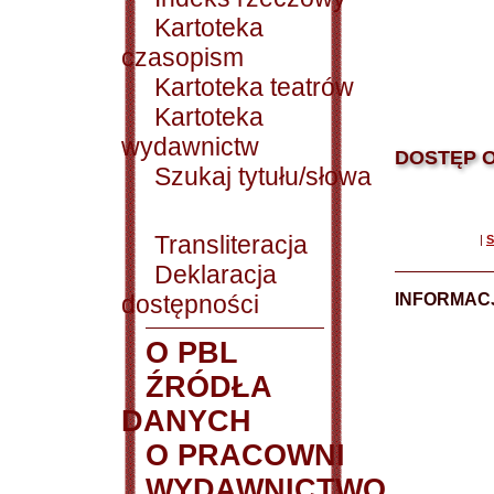
Kartoteka
czasopism
Kartoteka teatrów
Kartoteka
wydawnictw
DOSTĘP O
Szukaj tytułu/słowa
Transliteracja
|
S
Deklaracja
dostępności
INFORMACJ
O PBL
ŹRÓDŁA
DANYCH
O PRACOWNI
WYDAWNICTWO