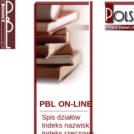
PBL ON-LINE
Spis działów
Indeks nazwisk
Indeks rzeczowy